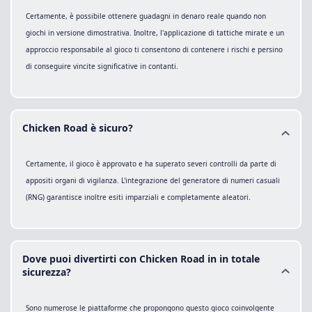
Certamente, è possibile ottenere guadagni in denaro reale quando non
giochi in versione dimostrativa. Inoltre, l'applicazione di tattiche mirate e un
approccio responsabile al gioco ti consentono di contenere i rischi e persino
di conseguire vincite significative in contanti.
Chicken Road è sicuro?
Certamente, il gioco è approvato e ha superato severi controlli da parte di
appositi organi di vigilanza. L'integrazione del generatore di numeri casuali
(RNG) garantisce inoltre esiti imparziali e completamente aleatori.
Dove puoi divertirti con Chicken Road in in totale
sicurezza?
Sono numerose le piattaforme che propongono questo gioco coinvolgente