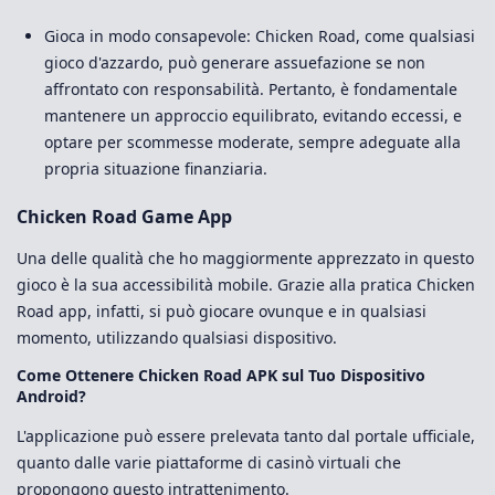
Gioca in modo consapevole: Chicken Road, come qualsiasi
gioco d'azzardo, può generare assuefazione se non
affrontato con responsabilità. Pertanto, è fondamentale
mantenere un approccio equilibrato, evitando eccessi, e
optare per scommesse moderate, sempre adeguate alla
propria situazione finanziaria.
Chicken Road Game App
Una delle qualità che ho maggiormente apprezzato in questo
gioco è la sua accessibilità mobile. Grazie alla pratica Chicken
Road app, infatti, si può giocare ovunque e in qualsiasi
momento, utilizzando qualsiasi dispositivo.
Come Ottenere Chicken Road APK sul Tuo Dispositivo
Android?
L'applicazione può essere prelevata tanto dal portale ufficiale,
quanto dalle varie piattaforme di casinò virtuali che
propongono questo intrattenimento.