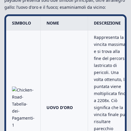
paytable presenta solo due simboli principali, oltre all'allegro
gallo: l’uovo d'oro e il fuoco; esaminiamoli da vicino:
SIMBOLO
NOME
DESCRIZIONE
Rappresenta la
vincita massima
e si trova alla
fine del percorso
lastricato di
pericoli. Una
volta ottenuto, la
puntata viene
moltiplicata fino
a 2208x. Ciò
UOVO D’ORO
significa che la
vincita finale può
risultare
parecchio