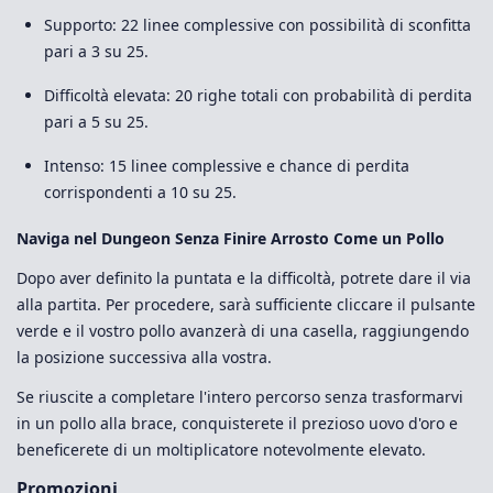
Supporto: 22 linee complessive con possibilità di sconfitta
pari a 3 su 25.
Difficoltà elevata: 20 righe totali con probabilità di perdita
pari a 5 su 25.
Intenso: 15 linee complessive e chance di perdita
corrispondenti a 10 su 25.
Naviga nel Dungeon Senza Finire Arrosto Come un Pollo
Dopo aver definito la puntata e la difficoltà, potrete dare il via
alla partita. Per procedere, sarà sufficiente cliccare il pulsante
verde e il vostro pollo avanzerà di una casella, raggiungendo
la posizione successiva alla vostra.
Se riuscite a completare l'intero percorso senza trasformarvi
in un pollo alla brace, conquisterete il prezioso uovo d'oro e
beneficerete di un moltiplicatore notevolmente elevato.
Promozioni