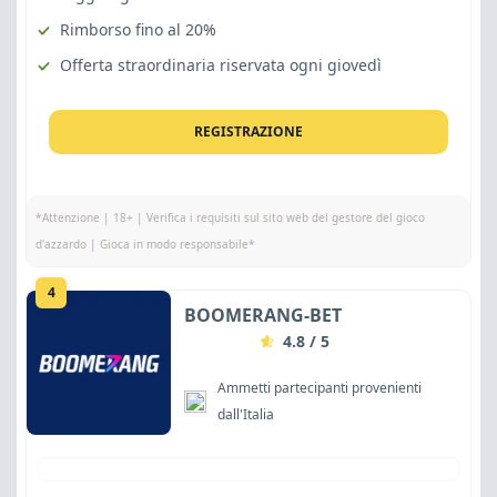
Rimborso fino al 20%
Offerta straordinaria riservata ogni giovedì
REGISTRAZIONE
*Attenzione | 18+ | Verifica i requisiti sul sito web del gestore del gioco
d'azzardo | Gioca in modo responsabile*
4
BOOMERANG-BET
4.8 / 5
Ammetti partecipanti provenienti
dall'Italia