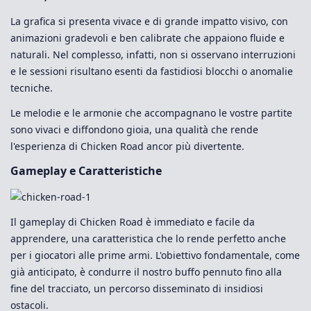
La grafica si presenta vivace e di grande impatto visivo, con
animazioni gradevoli e ben calibrate che appaiono fluide e
naturali. Nel complesso, infatti, non si osservano interruzioni
e le sessioni risultano esenti da fastidiosi blocchi o anomalie
tecniche.
Le melodie e le armonie che accompagnano le vostre partite
sono vivaci e diffondono gioia, una qualità che rende
l'esperienza di Chicken Road ancor più divertente.
Gameplay e Caratteristiche
Il gameplay di Chicken Road è immediato e facile da
apprendere, una caratteristica che lo rende perfetto anche
per i giocatori alle prime armi. L'obiettivo fondamentale, come
già anticipato, è condurre il nostro buffo pennuto fino alla
fine del tracciato, un percorso disseminato di insidiosi
ostacoli.