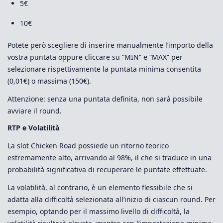
5€
10€
Potete però scegliere di inserire manualmente l’importo della
vostra puntata oppure cliccare su “MIN” e “MAX” per
selezionare rispettivamente la puntata minima consentita
(0,01€) o massima (150€).
Attenzione: senza una puntata definita, non sarà possibile
avviare il round.
RTP e Volatilità
La slot Chicken Road possiede un ritorno teorico
estremamente alto, arrivando al 98%, il che si traduce in una
probabilità significativa di recuperare le puntate effettuate.
La volatilità, al contrario, è un elemento flessibile che si
adatta alla difficoltà selezionata all’inizio di ciascun round. Per
esempio, optando per il massimo livello di difficoltà, la