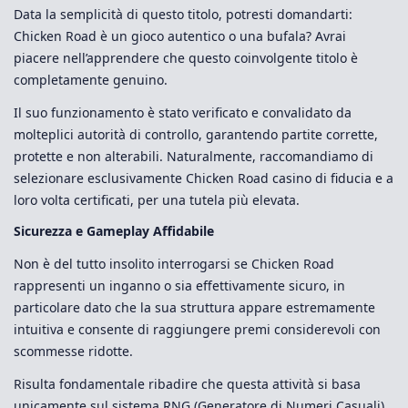
Data la semplicità di questo titolo, potresti domandarti:
Chicken Road è un gioco autentico o una bufala? Avrai
piacere nell’apprendere che questo coinvolgente titolo è
completamente genuino.
Il suo funzionamento è stato verificato e convalidato da
molteplici autorità di controllo, garantendo partite corrette,
protette e non alterabili. Naturalmente, raccomandiamo di
selezionare esclusivamente Chicken Road casino di fiducia e a
loro volta certificati, per una tutela più elevata.
Sicurezza e Gameplay Affidabile
Non è del tutto insolito interrogarsi se Chicken Road
rappresenti un inganno o sia effettivamente sicuro, in
particolare dato che la sua struttura appare estremamente
intuitiva e consente di raggiungere premi considerevoli con
scommesse ridotte.
Risulta fondamentale ribadire che questa attività si basa
unicamente sul sistema RNG (Generatore di Numeri Casuali),