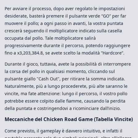
Per avviare il processo, dopo aver regolato le impostazioni
desiderate, basterà premere il pulsante verde “GO” per far
muovere il pollo; a ogni passo in avanti, la vostra puntata
crescerà seguendo il moltiplicatore indicato sulla casella
occupata dal pollo. Tale moltiplicatore salirà
progressivamente durante il percorso, potendo raggiungere
fino a x3,203,384.8, se avete scelto la modalità “Hardcore”.
Durante il gioco, tuttavia, avete la possibilità di interrompere
la corsa del pollo in qualsiasi momento, cliccando sul
pulsante giallo "Cash Out", per ritirare la somma indicata.
Naturalmente, più a lungo procederete, più alte saranno le
vincite, ma fate attenzione: lungo il percorso, il vostro pollo
potrebbe essere colpito dalle fiamme, causando la perdita
della puntata e costringendovi a ricominciare dall’inizio.
Meccaniche del Chicken Road Game (Tabella Vincite)
Come previsto, il gameplay è davvero intuitivo, e infatti il